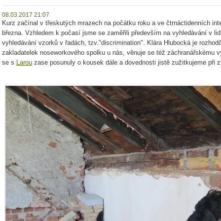
08.03.2017 21:07
Kurz začínal v třeskutých mrazech na počátku roku a ve čtrnáctidenních int
března. Vzhledem k počasí jsme se zaměřili především na vyhledávání v lids
vyhledávání vzorků v řadách, tzv."discrimination". Klára Hlubocká je rozhodč
zakladatelek noseworkového spolku u nás, věnuje se též záchranářskému v
se s
Larou
zase posunuly o kousek dále a dovednosti jistě zužitkujeme při z