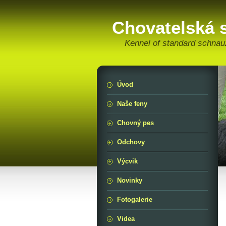
Chovatelská 
Kennel of standard schnau
Úvod
Naše feny
Chovný pes
Odchovy
Výcvik
Novinky
Fotogalerie
Videa