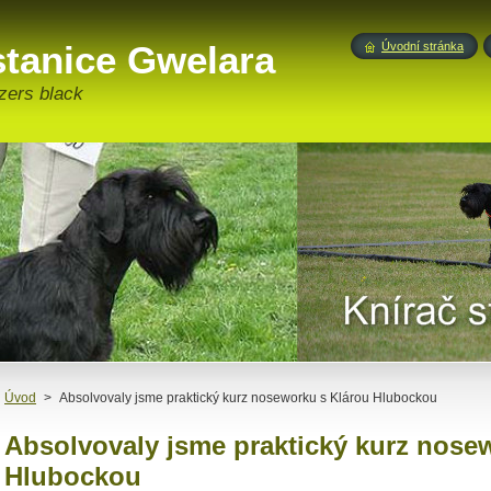
stanice Gwelara
Úvodní stránka
zers black
Úvod
>
Absolvovaly jsme praktický kurz noseworku s Klárou Hlubockou
Absolvovaly jsme praktický kurz nose
Hlubockou