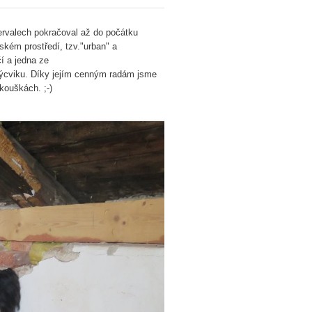
ervalech pokračoval až do počátku
kém prostředí, tzv."urban" a
í a jedna ze
ýcviku. Díky jejím cenným radám jsme
kouškách. ;-)