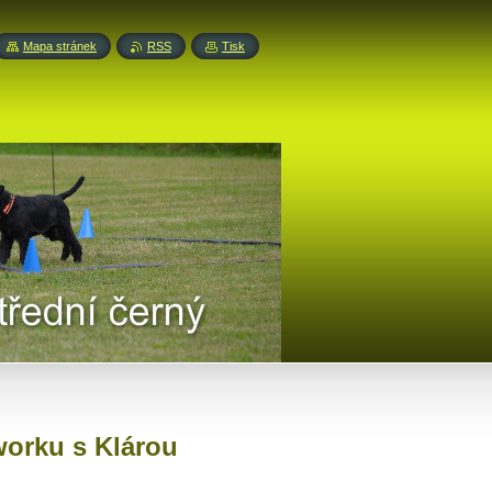
Mapa stránek
RSS
Tisk
worku s Klárou