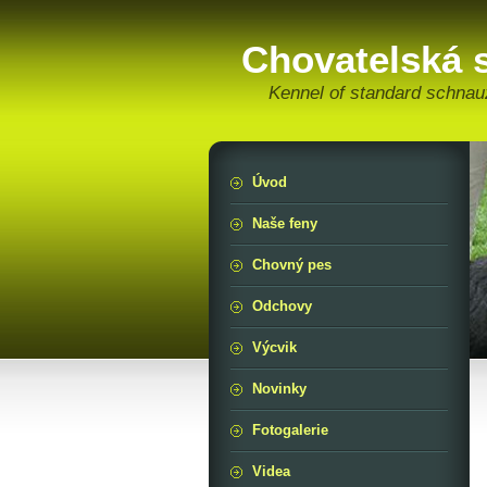
Chovatelská 
Kennel of standard schnau
Úvod
Naše feny
Chovný pes
Odchovy
Výcvik
Novinky
Fotogalerie
Videa