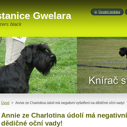
stanice Gwelara
Úvodní stránka
zers black
Úvod
>
Annie ze Charlotina údolí má negativní vyšetření na dědičné oční vady!
Annie ze Charlotina údolí má negativní
dědičné oční vady!