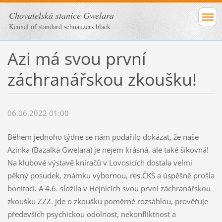
Chovatelská stanice Gwelara
Kennel of standard schnauzers black
Azi má svou první
záchranářskou zkoušku!
06.06.2022 01:00
Během jednoho týdne se nám podařilo dokázat, že naše
Azinka (Bazalka Gwelara) je nejem krásná, ale také šikovná!
Na klubové výstavě kníračů v Lovosicích dostala velmi
pěkný posudek, známku výbornou, res.ČKŠ a úspěšně prošla
bonitací. A 4.6. složila v Hejnicích svou první záchranářskou
zkoušku ZZZ. Jde o zkoušku poměrně rozsáhlou, prověřuje
předevších psychickou odolnost, nekonfliktnost a