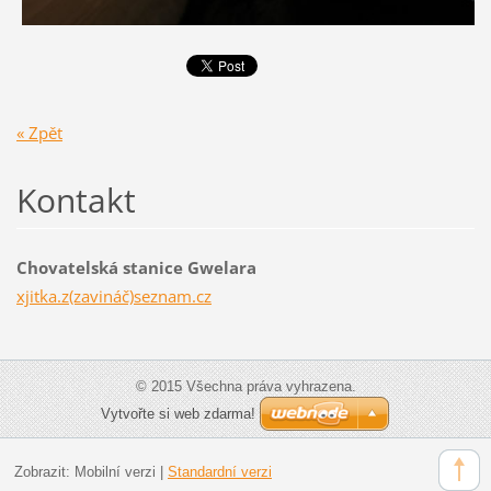
« Zpět
Kontakt
Chovatelská stanice Gwelara
xjitka.z(zavináč)seznam.cz
© 2015 Všechna práva vyhrazena.
Vytvořte si web zdarma!
Zobrazit:
Mobilní verzi
|
Standardní verzi