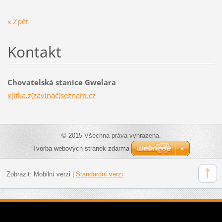
« Zpět
Kontakt
Chovatelská stanice Gwelara
xjitka.z(zavináč)seznam.cz
© 2015 Všechna práva vyhrazena.
Tvorba webových stránek zdarma
Zobrazit:
Mobilní verzi
|
Standardní verzi