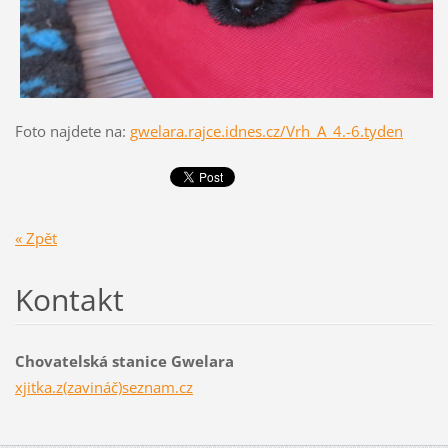
Foto najdete na:
gwelara.rajce.idnes.cz/Vrh_A_4.-6.tyden
« Zpět
Kontakt
Chovatelská stanice Gwelara
xjitka.z(zavináč)seznam.cz