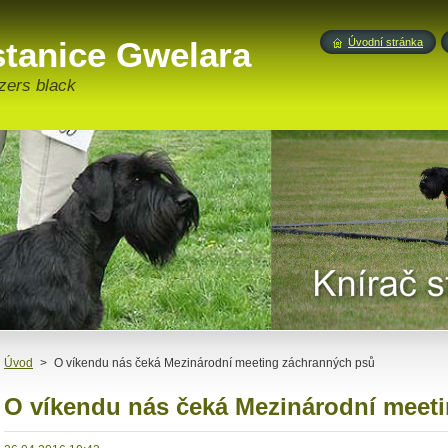
stanice Gwelara
Úvodní stránka
zers black
Úvod
>
O víkendu nás čeká Mezinárodní meeting záchranných psů
O víkendu nás čeká Mezinárodní meet