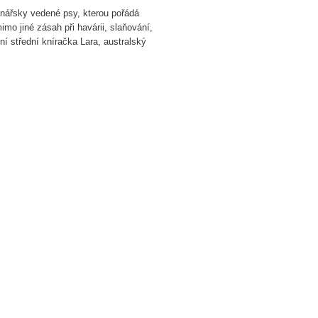
anářsky vedené psy, kterou pořádá
imo jiné zásah při havárii, slaňování,
í střední kníračka Lara, australský