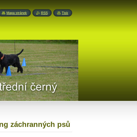
Mapa stránek
RSS
Tisk
ing záchranných psů