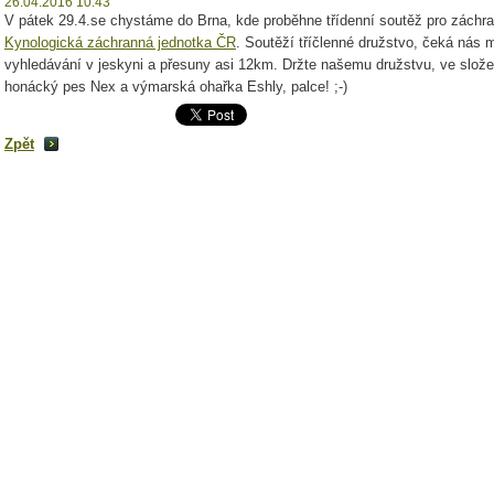
26.04.2016 10:43
V pátek 29.4.se chystáme do Brna, kde proběhne třídenní soutěž pro záchr
Kynologická záchranná jednotka ČR
. Soutěží tříčlenné družstvo, čeká nás m
vyhledávání v jeskyni a přesuny asi 12km. Držte našemu družstvu, ve složen
honácký pes Nex a výmarská ohařka Eshly, palce! ;-)
Zpět