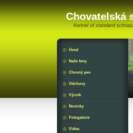
Chovatelská 
Kennel of standard schnau
Úvod
Naše feny
Chovný pes
Odchovy
Výcvik
Novinky
Fotogalerie
Videa