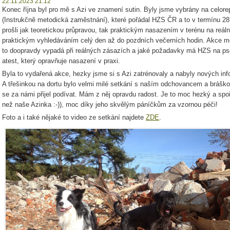
22.11.2023 21:12
Konec října byl pro mě s Azi ve znamení sutin. Byly jsme vybrány na celore
(Instrukčně metodická zaměstnání), které pořádal HZS ČR a to v termínu 28
prošli jak teoretickou průpravou, tak praktickým nasazením v terénu na reáln
praktickým vyhledáváním celý den až do pozdních večerních hodin. Akce měl
to doopravdy vypadá při reálných zásazích a jaké požadavky má HZS na psov
atest, který opravňuje nasazení v praxi.
Byla to vydařená akce, hezky jsme si s Azi zatrénovaly a nabyly nových inf
A třešinkou na dortu bylo velmi milé setkání s naším odchovancem a bráško
se za námi přijel podívat. Mám z něj opravdu radost. Je to moc hezký a spo
než naše Azinka :-)), moc díky jeho skvělým páníčkům za vzornou péči!
Foto a i také nějaké to video ze setkání najdete
ZDE
.