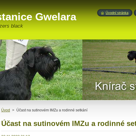
stanice Gwelara
Úvodní stránka
zers black
Úvod
>
Účast na sutinovém IMZu a rodinné setkání
Účast na sutinovém IMZu a rodinné se