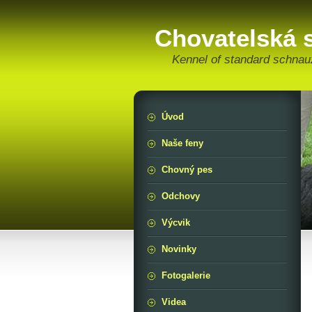
Chovatelská 
Kennel of standard schnau
Úvod
Naše feny
Chovný pes
Odchovy
Výcvik
Novinky
Fotogalerie
Videa