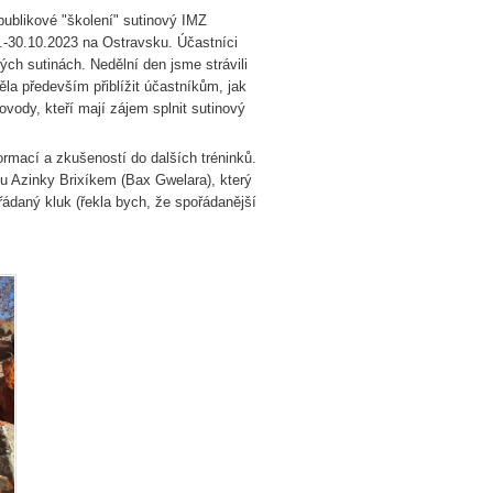
publikové "školení" sutinový IMZ
.-30.10.2023 na Ostravsku. Účastníci
ých sutinách. Nedělní den jsme strávili
a především přiblížit účastníkům, jak
ody, kteří mají zájem splnit sutinový
ormací a zkušeností do dalších tréninků.
u Azinky Brixíkem (Bax Gwelara), který
řádaný kluk (řekla bych, že spořádanější