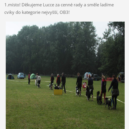
1.místo! Děkujeme Lucce za cenné rady a směle ladíme
cviky do kategorie nejvyšší, OB3!